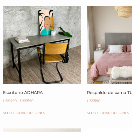
Escritorio ADHARA
Respaldo de cama T
US$
490
-
US$
590
US$
590
SELECCIONAR OPCIONES
SELECCIONAR OPCIONES