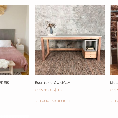
UREIS
Escritorio GUMALA
Mes
US$
580
-
US$
1.010
US$
SELECCIONAR OPCIONES
SELE