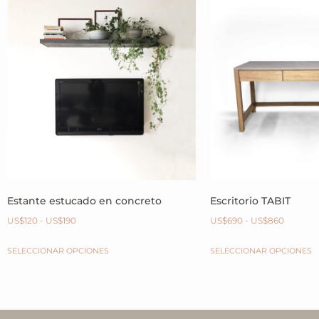
Estante estucado en concreto
Escritorio TABIT
US$
120
-
US$
190
US$
690
-
US$
860
SELECCIONAR OPCIONES
SELECCIONAR OPCIONES