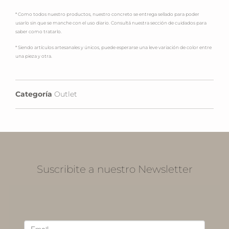
* Como todos nuestro productos, nuestro concreto se entrega sellado para poder
usarlo sin que se manche con el uso diario. Consultá nuestra sección de cuidados para
saber como tratarlo.
* Siendo artículos artesanales y únicos, puede esperarse una leve variación de color entre
una pieza y otra.
Categoría
Outlet
Suscribite a nuestro Newsletter