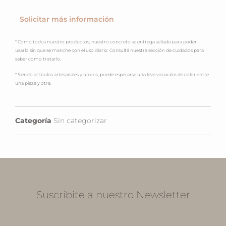
Solicitar más información
* Como todos nuestro productos, nuestro concreto se entrega sellado para poder
usarlo sin que se manche con el uso diario. Consultá nuestra sección de cuidados para
saber como tratarlo.
* Siendo artículos artesanales y únicos, puede esperarse una leve variación de color entre
una pieza y otra.
Categoría
Sin categorizar
Suscribite a nuestro Newsletter