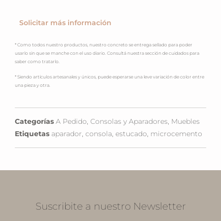
Solicitar más información
* Como todos nuestro productos, nuestro concreto se entrega sellado para poder
usarlo sin que se manche con el uso diario. Consultá nuestra sección de cuidados para
saber como tratarlo.
* Siendo artículos artesanales y únicos, puede esperarse una leve variación de color entre
una pieza y otra.
Categorías
A Pedido
,
Consolas y Aparadores
,
Muebles
Etiquetas
aparador
,
consola
,
estucado
,
microcemento
Suscribite a nuestro Newsletter