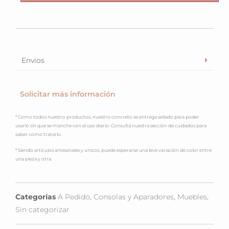
Envios
Solicitar más información
* Como todos nuestro productos, nuestro concreto se entrega sellado para poder
usarlo sin que se manche con el uso diario. Consultá nuestra sección de cuidados para
saber como tratarlo.
* Siendo artículos artesanales y únicos, puede esperarse una leve variación de color entre
una pieza y otra.
Categorías
A Pedido
,
Consolas y Aparadores
,
Muebles
,
Sin categorizar