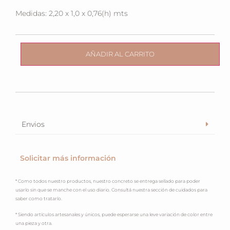
Medidas: 2,20 x 1,0 x 0,76(h) mts
AÑADIR AL CARRITO
Envios
Solicitar más información
* Como todos nuestro productos, nuestro concreto se entrega sellado para poder
usarlo sin que se manche con el uso diario. Consultá nuestra sección de cuidados para
saber como tratarlo.
* Siendo artículos artesanales y únicos, puede esperarse una leve variación de color entre
una pieza y otra.