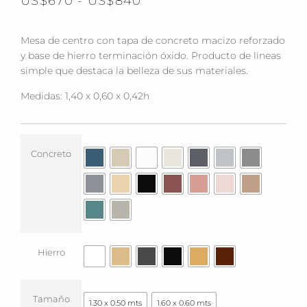
US$
670
-
US$
840
Mesa de centro con tapa de concreto macizo reforzado
y base de hierro terminación óxido. Producto de lineas
simple que destaca la belleza de sus materiales.
Medidas: 1,40 x 0,60 x 0,42h
Concreto
Hierro
Tamaño
1.30 x 0.50 mts
1.60 x 0.60 mts