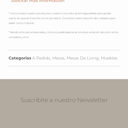
Solicitar más información
* Como todos nuestro productos, nuestro concreto se entrega sellado para poder
usarlo sin que se manche con el uso diario. Consultá nuestra sección de cuidados para
saber como tratarlo.
* Siendo artículos artesanales y únicos, puede esperarse una leve variación de color entre
una pieza y otra.
Categorías
A Pedido
,
Mesas
,
Mesas De Living
,
Muebles
Suscribite a nuestro Newsletter