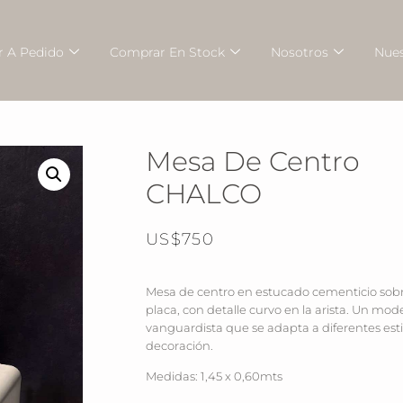
 A Pedido
Comprar En Stock
Nosotros
Nues
Mesa De Centro
CHALCO
US$
750
Mesa de centro en estucado cementicio sob
placa, con detalle curvo en la arista. Un mod
vanguardista que se adapta a diferentes esti
decoración.
Medidas: 1,45 x 0,60mts