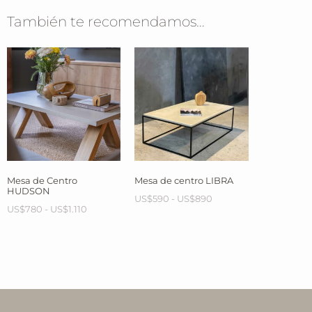
También te recomendamos…
Mesa de Centro
Mesa de centro LIBRA
HUDSON
US$
590
-
US$
890
US$
780
-
US$
1.110