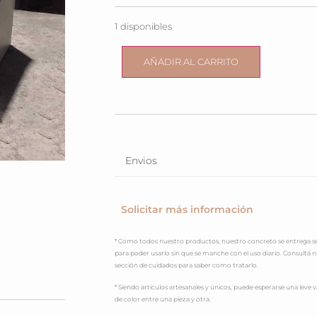
1 disponibles
AÑADIR AL CARRITO
Envios
Solicitar más información
* Como todos nuestro productos, nuestro concreto se entrega se
para poder usarlo sin que se manche con el uso diario. Consultá 
sección de cuidados para saber como tratarlo.
* Siendo artículos artesanales y únicos, puede esperarse una leve v
de color entre una pieza y otra.