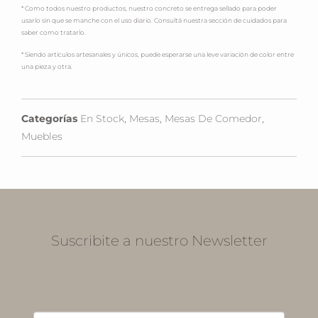
* Como todos nuestro productos, nuestro concreto se entrega sellado para poder
usarlo sin que se manche con el uso diario. Consultá nuestra sección de cuidados para
saber como tratarlo.
* Siendo artículos artesanales y únicos, puede esperarse una leve variación de color entre
una pieza y otra.
Categorías
En Stock
,
Mesas
,
Mesas De Comedor
,
Muebles
Suscribite a nuestro Newsletter