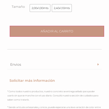
Tamaño
2,00x1,00mts
2,40x1,10mts
AÑADIR AL CARRITO
Envios
Solicitar más información
* Como todos nuestro productos, nuestro concreto se entrega sellado para poder
usarlo sin que se manche con el uso diario. Consultá nuestra sección de cuidados para
saber como tratarlo.
* Siendo artículos artesanales y únicos, puede esperarse una leve variación de color entre