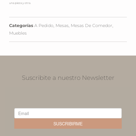
una pieza y otra.
Categorías
A Pedido
,
Mesas
,
Mesas De Comedor
,
Muebles
Suscribite a nuestro Newsletter