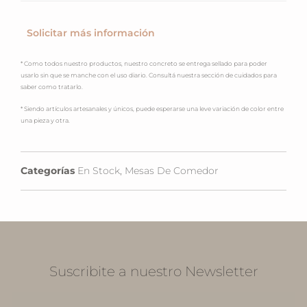
Solicitar más información
* Como todos nuestro productos, nuestro concreto se entrega sellado para poder
usarlo sin que se manche con el uso diario. Consultá nuestra sección de cuidados para
saber como tratarlo.
* Siendo artículos artesanales y únicos, puede esperarse una leve variación de color entre
una pieza y otra.
Categorías
En Stock
,
Mesas De Comedor
Suscribite a nuestro Newsletter