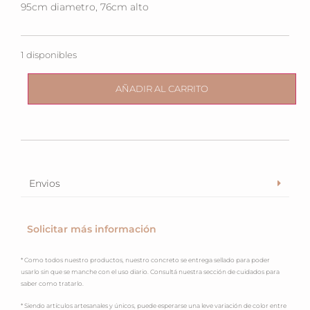
95cm diametro, 76cm alto
1 disponibles
AÑADIR AL CARRITO
Envios
Solicitar más información
* Como todos nuestro productos, nuestro concreto se entrega sellado para poder
usarlo sin que se manche con el uso diario. Consultá nuestra sección de cuidados para
saber como tratarlo.
* Siendo artículos artesanales y únicos, puede esperarse una leve variación de color entre