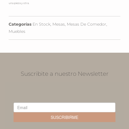
una pieza y otra.
Categorías
En Stock
,
Mesas
,
Mesas De Comedor
,
Muebles
Suscribite a nuestro Newsletter