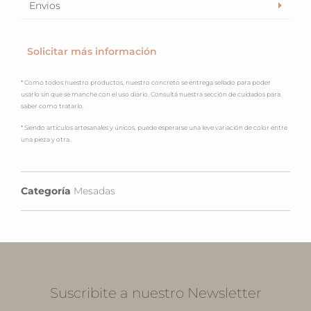
Envios
Solicitar más información
* Como todos nuestro productos, nuestro concreto se entrega sellado para poder
usarlo sin que se manche con el uso diario. Consultá nuestra sección de cuidados para
saber como tratarlo.
* Siendo artículos artesanales y únicos, puede esperarse una leve variación de color entre
una pieza y otra.
Categoría
Mesadas
Suscribite a nuestro Newsletter