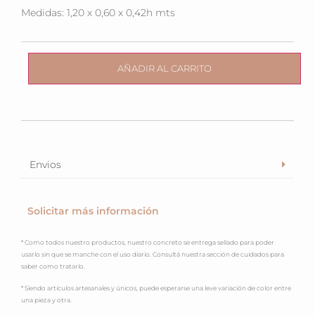
Medidas: 1,20 x 0,60 x 0,42h mts
AÑADIR AL CARRITO
Envios
Solicitar más información
* Como todos nuestro productos, nuestro concreto se entrega sellado para poder
usarlo sin que se manche con el uso diario. Consultá nuestra sección de cuidados para
saber como tratarlo.
* Siendo artículos artesanales y únicos, puede esperarse una leve variación de color entre
una pieza y otra.