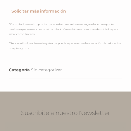
Solicitar más información
* Como todos nuestro productos, nuestro concreto se entrega sellado para poder
usarlo sin que se manche con el uso diario. Consultá nuestra sección de cuidados para
saber como tratarlo.
* Siendo artículos artesanales y únicos, puede esperarse una leve variación de color entre
una pieza y otra.
Categoría
Sin categorizar
Suscribite a nuestro Newsletter