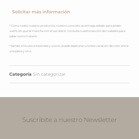
Solicitar más información
* Como todos nuestro productos, nuestro concreto se entrega sellado para poder
usarlo sin que se manche con el uso diario. Consultá nuestra sección de cuidados para
saber como tratarlo.
* Siendo artículos artesanales y únicos, puede esperarse una leve variación de color entre
una pieza y otra.
Categoría
Sin categorizar
Suscribite a nuestro Newsletter