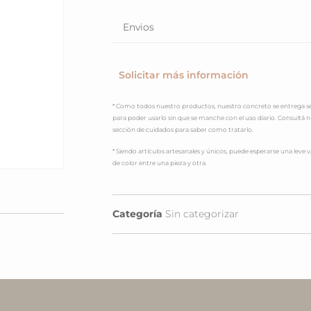
Envios
Solicitar más información
* Como todos nuestro productos, nuestro concreto se entrega se
para poder usarlo sin que se manche con el uso diario. Consultá 
sección de cuidados para saber como tratarlo.
* Siendo artículos artesanales y únicos, puede esperarse una leve v
de color entre una pieza y otra.
Categoría
Sin categorizar