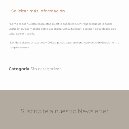
Solicitar más información
* Como todos nuestro productos, nuestro concreto se entrega sellado para poder
usarlo sin que se manche con el uso diario. Consultá nuestra sección de cuidados para
saber como tratarlo.
* Siendo artículos artesanales y únicos, puede esperarse una leve variación de color entre
una pieza y otra.
Categoría
Sin categorizar
Suscribite a nuestro Newsletter