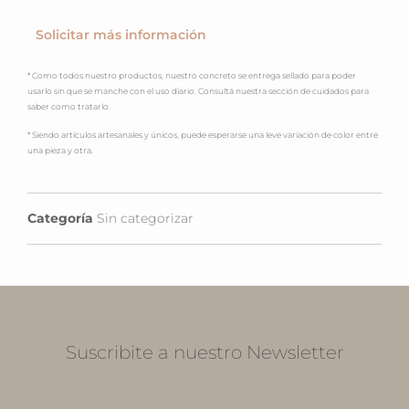
Solicitar más información
* Como todos nuestro productos, nuestro concreto se entrega sellado para poder
usarlo sin que se manche con el uso diario. Consultá nuestra sección de cuidados para
saber como tratarlo.
* Siendo artículos artesanales y únicos, puede esperarse una leve variación de color entre
una pieza y otra.
Categoría
Sin categorizar
Suscribite a nuestro Newsletter