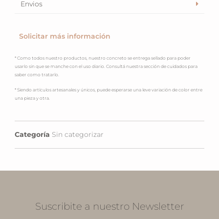
Envios
Solicitar más información
* Como todos nuestro productos, nuestro concreto se entrega sellado para poder
usarlo sin que se manche con el uso diario. Consultá nuestra sección de cuidados para
saber como tratarlo.
* Siendo artículos artesanales y únicos, puede esperarse una leve variación de color entre
una pieza y otra.
Categoría
Sin categorizar
Suscribite a nuestro Newsletter