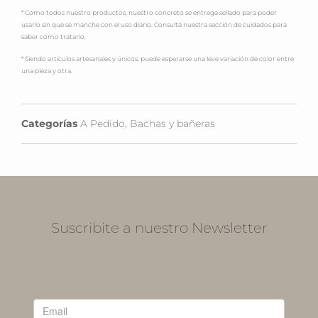
* Como todos nuestro productos, nuestro concreto se entrega sellado para poder
usarlo sin que se manche con el uso diario. Consultá nuestra sección de cuidados para
saber como tratarlo.
* Siendo artículos artesanales y únicos, puede esperarse una leve variación de color entre
una pieza y otra.
Categorías
A Pedido
,
Bachas y bañeras
Suscribite a nuestro Newsletter